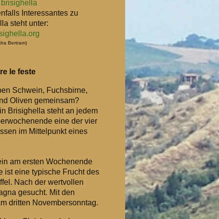
brisighella
.
falls Interessantes zu
lla steht unter:
sighella.org
ndra Bertram)
re le feste
en Schwein, Fuchsbirne,
 und Oliven gemeinsam?
 in Brisighella steht an jedem
rwochenende eine der vier
ssen im Mittelpunkt eines
wein am ersten Wochenende
 ist eine typische Frucht des
ffel. Nach der wertvollen
agna gesucht. Mit den
 am dritten Novembersonntag.