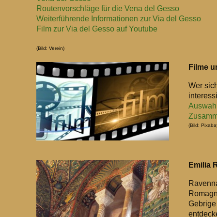
Routenvorschläge für die Vena del Gesso
Weiterführende Informationen zur Via del Gesso
Film zur Via del Gesso auf Youtube
(Bild: Verein)
Filme u
Wer sich
interess
Auswahl
Zusamme
(Bild: Pixaba
Emilia
Ravenna
Romagna
Gebrige 
entdecke