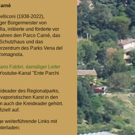
Carnè
elliconi (1938-2022),
ger Bürgermeister von
la, initiierte
und förderte
vor
 Jahren den Parco Carnè, das
 Schutzhaus und das
rzentrum des Parks Vena del
Romagnola.
ano Fabbri, damaliger Leiter
 Youtube-Kanal "Ente Parchi
ideader des Regionalparks,
vaporistischen Karst in den
m auch die Kreideader gehört.
ziell auf.
ge weiterführende Links mit
nterladen: