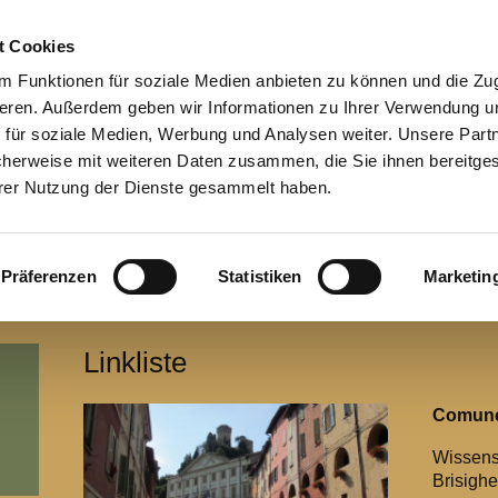
t Cookies
 Funktionen für soziale Medien anbieten zu können und die Zugr
eren. Außerdem geben wir Informationen zu Ihrer Verwendung u
 für soziale Medien, Werbung und Analysen weiter. Unsere Partn
cherweise mit weiteren Daten zusammen, die Sie ihnen bereitges
hrer Nutzung der Dienste gesammelt haben.
Präferenzen
Statistiken
Marketin
seite
Der Verein
Unsere Partnerstadt
Termine
Archiv
Ko
Linkliste
Comune 
Wissens
Brisighel