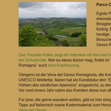
Parco 
Egisto P
ehemali
Brisighel
fünfzig
heutige
Besuche
Gesso 
Das Youtube-Video zeigt ein Interview mit ihm und Iv
der Schutzhütte.
Wer es etwas kürzer mag, findet im
Romagna" auch
eine Kurzfassung
.
Übrigens ist die
Vena del Gesso Romagnola, die Kre
UNESCO Welterbe. Italien hat als Kandidatur den "E
Höhlen des nördlichen Apennins" eingereicht, zu de
Vor rund einem Jahr nahm das Komitee diese nun offi
Für jene, die gerne wandern wollen, gibt es hier eini
Tipps auf Italienisch sowie Kartenmaterial zum Heru
Vena del Gesso