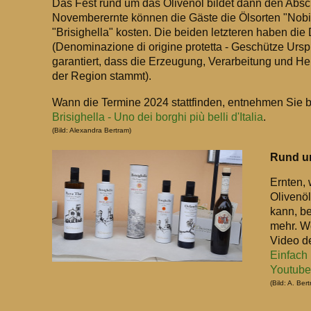
Das Fest rund um das Olivenöl bildet dann den Absc
Novemberernte können die Gäste die Ölsorten "Nobil
"Brisighella" kosten. Die beiden letzteren haben di
(Denominazione di origine protetta - Geschütze Urs
garantiert, dass die Erzeugung, Verarbeitung und He
der Region stammt).
Wann die Termine 2024 stattfinden, entnehmen Sie bi
Brisighella - Uno dei borghi più belli d'Italia
.
(Bild: Alexandra Bertram)
Rund u
Ernten, 
Olivenöl
kann, be
mehr. We
Video de
Einfach
Youtube
(Bild: A. Ber