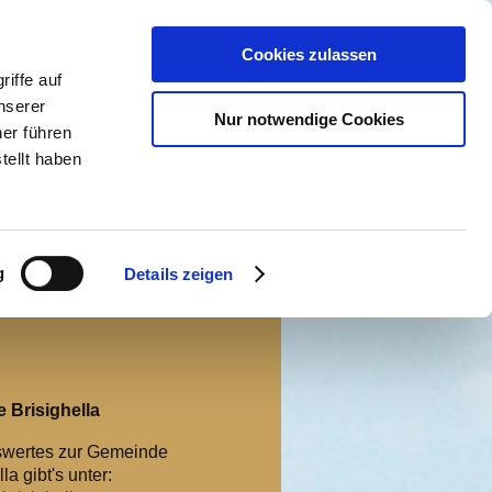
Cookies zulassen
iffe auf
nserer
Nur notwendige Cookies
er führen
tellt haben
g
Details zeigen
ntakt
Brisighella
wertes zur Gemeinde
la gibt's unter: