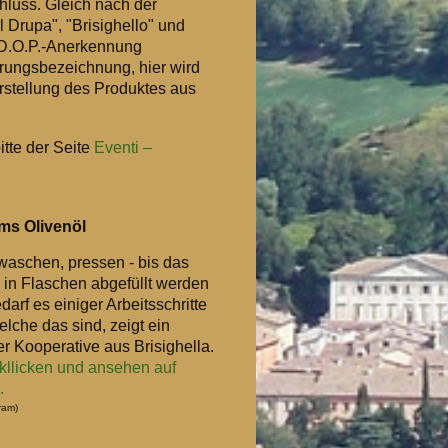
hluss. Gleich nach der
 Drupa", "Brisighello" und
e D.O.P.-Anerkennung
prungsbezeichnung, hier wird
rstellung des Produktes aus
tte der Seite
Eventi –
ms Olivenöl
waschen, pressen - bis das
 in Flaschen abgefüllt werden
darf es einiger Arbeitsschritte
lche das sind, zeigt ein
r Kooperative aus Brisighella.
 kllicken und ansehen auf
.
tram)