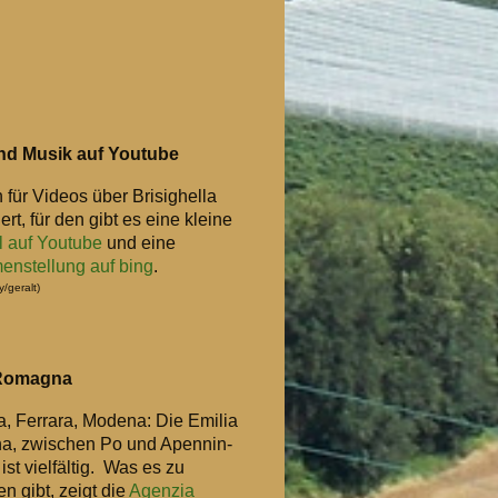
nd Musik auf Youtube
 für Videos über Brisighella
iert, für den gibt es eine kleine
 auf Youtube
und eine
nstellung auf bing
.
y/geralt)
 Romagna
, Ferrara, Modena: Die Emilia
, zwischen Po und Apennin-
ist vielfältig. Was es zu
n gibt, zeigt die
Agenzia