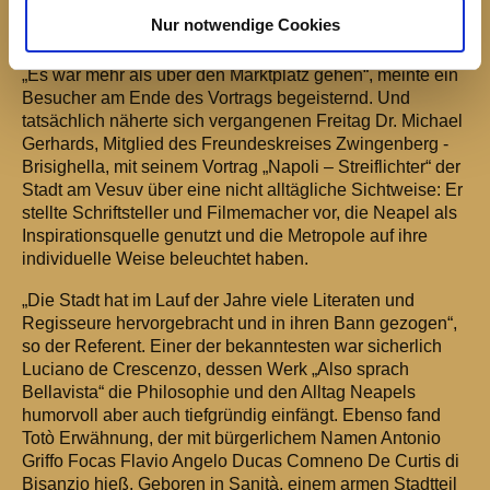
Nur notwendige Cookies
Bild: A. Bertram
„Es war mehr als über den Marktplatz gehen“, meinte ein
Besucher am Ende des Vortrags begeisternd. Und
tatsächlich näherte sich vergangenen Freitag Dr. Michael
Gerhards, Mitglied des Freundeskreises Zwingenberg -
Brisighella, mit seinem Vortrag „Napoli – Streiflichter“ der
Stadt am Vesuv über eine nicht alltägliche Sichtweise: Er
stellte Schriftsteller und Filmemacher vor, die Neapel als
Inspirationsquelle genutzt und die Metropole auf ihre
individuelle Weise beleuchtet haben.
„
Die Stadt hat im Lauf der Jahre viele Literaten und
Regisseure hervorgebracht und in ihren Bann gezogen
“
,
so der Referent. Einer der bekanntesten war sicherlich
Luciano de Crescenzo, dessen Werk „Also sprach
Bellavista“ die Philosophie und den Alltag Neapels
humorvoll aber auch tiefgründig einfängt. Ebenso fand
Totò Erwähnung, der mit bürgerlichem Namen Antonio
Griffo Focas Flavio Angelo Ducas Comneno De Curtis di
Bisanzio hieß. Geboren in Sanità, einem armen Stadtteil