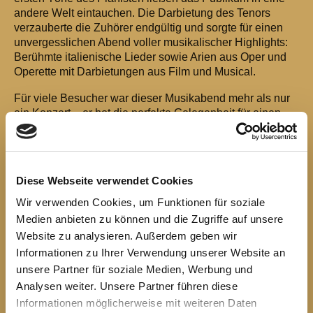
andere Welt eintauchen. Die Darbietung des Tenors
verzauberte die Zuhörer endgültig und sorgte für einen
unvergesslichen Abend voller musikalischer Highlights:
Berühmte italienische Lieder sowie Arien aus Oper und
Operette mit Darbietungen aus Film und Musical.
Für viele Besucher war dieser Musikabend mehr als nur
ein Konzert – er bot die perfekte Gelegenheit für einen
gemeinsamen Ausflug in die Welt der Oper, die alle Sinne
ansprach und für zahlreiche strahlende Gesichter sorgte.
"Ein Abend, der noch lange in Erinnerung bleiben wird",
äußerte ein Besucher begeisternd.
Diese Webseite verwendet Cookies
Doch nicht nur die Musik stand im Mittelpunkt des
Wir verwenden Cookies, um Funktionen für soziale
Aufenthalts von Picone und Ruscelli. Kommen beide
Medien anbieten zu können und die Zugriffe auf unsere
doch aus der Nähe Brisighellas. So war es
Website zu analysieren. Außerdem geben wir
selbstverständlich, dass der Freundeskreis die Gäste
Informationen zu Ihrer Verwendung unserer Website an
betreute. Ob es das anschließende Abendessen im
unsere Partner für soziale Medien, Werbung und
Restaurant “Bunter Löwe” oder der Ausflug ins
benachbarte Fürstenlager mit anschließender Führung
Analysen weiter. Unsere Partner führen diese
durch Zwingenberg war, die Begeisterung lag diesmal auf
Informationen möglicherweise mit weiteren Daten