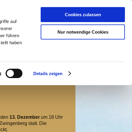
Cookies zulassen
iffe auf
nserer
Nur notwendige Cookies
er führen
tellt haben
g
Details zeigen
ntakt
, den
13. Dezember
um 18 Uhr
Zwingenberg statt. Die
ckt.