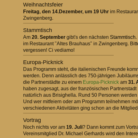
Weihnachtsfeier
Freitag, den 14.Dezember, um 19 Uhr
im Restauran
Zwingenberg.
Stammtisch
Am
20. September
gibt's den nächsten
Stammtisch
.
im Restaurant "Altes Brauhaus" in Zwingenberg. Bit
vergessen! Ci vediamo!
Europa-Picknick
Das Programm steht, die italienischen Freunde kom
werden. Denn anlässlich des 750-jährigen Jubiläum
die Partnerstädte zu einem
Europa-Picknick
am
31.
haben zugesagt, aus der französischen Partnerstadt
natürlich aus Brisighella. Rund 50 Personen werden a
Und wer mitfeiern oder am Programm teilnehmen mö
verschiedenen Aktivitäten ging schon an die Mitglied
Vortrag
Noch nichts vor am
19. Juli
? Dann kommt zum Vortr
Vereinsmitglied Dr. Michael Gerhards wird den Intere