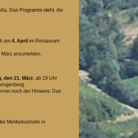
ella.
Das Programm steht
, die
ich am
4. April
im Restaurant
0. März anzumelden.
g, den 21. März
, ab 19 Uhr
Zwingenberg.
erner noch der Hinweis: Das
er Melibokushalle in