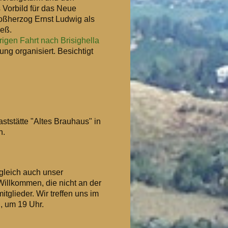
 Vorbild für das Neue
ßherzog Ernst Ludwig als
ieß.
rigen Fahrt nach Brisighella
ng organisiert. Besichtigt
aststätte "Altes Brauhaus" in
n.
ugleich auch unser
Willkommen, die nicht an der
tglieder. Wir treffen uns im
, um 19 Uhr.