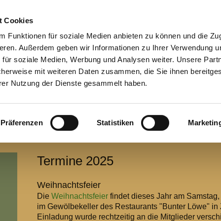
t Cookies
 Funktionen für soziale Medien anbieten zu können und die Zugr
eren. Außerdem geben wir Informationen zu Ihrer Verwendung u
 für soziale Medien, Werbung und Analysen weiter. Unsere Partn
cherweise mit weiteren Daten zusammen, die Sie ihnen bereitges
hrer Nutzung der Dienste gesammelt haben.
Präferenzen
Statistiken
Marketin
seite
Der Verein
Unsere Partnerstadt
Termine
Archiv
Ko
Termine 2025
Weihnachtsfeier
Die
Weihnachtsfeier
findet dieses Jahr am Samstag
im Gewölbekeller des Restaurants "Bunter Löwe" in 
Einladung wurde rechtzeitig an die Mitglieder verschi