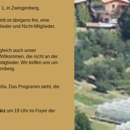
 1, in Zwingenberg.
tt ist übrigens frei, eine
eder und Nicht-Mitglieder.
ugleich auch unser
 Willkommen, die nicht an der
tglieder. Wir treffen uns um
enberg.
ella. Das Programm steht, die
März
um 19 Uhr im Foyer der