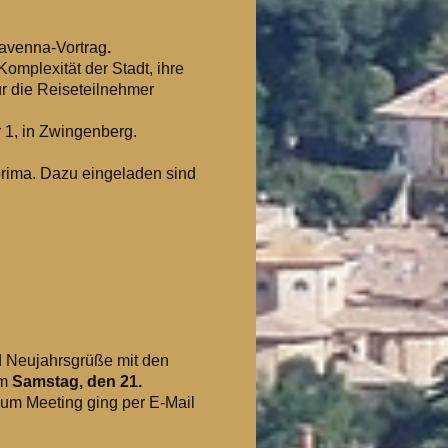
avenna-Vortrag
.
Komplexität der Stadt, ihre
ür die Reiseteilnehmer
 1, in Zwingenberg.
 prima. Dazu eingeladen sind
d Neujahrsgrüße mit den
am
Samstag, den 21.
zum Meeting ging per E-Mail