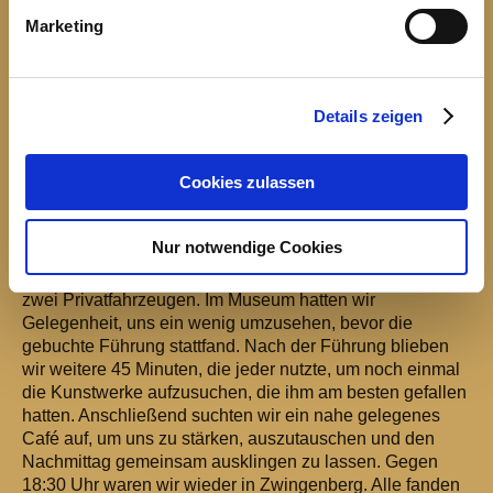
Bilder: Verein
Marketing
Text: Alexandra Bertram
Besuch der Ausstellung
"Caravaggios Erben"
Details zeigen
Ein epochaler Beitrag Neapels zur europäischen
Cookies zulassen
Kunstgeschichte des Barock
Am 4. Februar 2017 besuchten sieben Vereinsmitglieder
Nur notwendige Cookies
die Ausstellung "Caravaggios Erben" im Museum in
Wiesbaden. Wir trafen uns um 12:30 Uhr und fuhren mit
zwei Privatfahrzeugen. Im Museum hatten wir
Gelegenheit, uns ein wenig umzusehen, bevor die
gebuchte Führung stattfand. Nach der Führung blieben
wir weitere 45 Minuten, die jeder nutzte, um noch einmal
die Kunstwerke aufzusuchen, die ihm am besten gefallen
hatten. Anschließend suchten wir ein nahe gelegenes
Café auf, um uns zu stärken, auszutauschen und den
Nachmittag gemeinsam ausklingen zu lassen. Gegen
18:30 Uhr waren wir wieder in Zwingenberg. Alle fanden