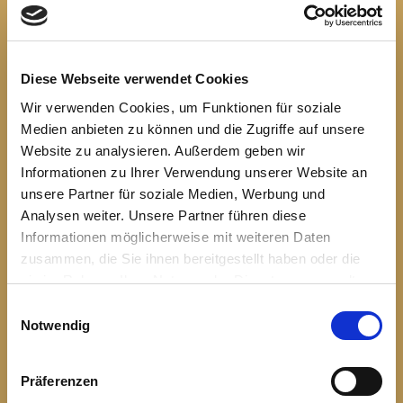
Diese Webseite verwendet Cookies
Wir verwenden Cookies, um Funktionen für soziale
Medien anbieten zu können und die Zugriffe auf unsere
Website zu analysieren. Außerdem geben wir
Informationen zu Ihrer Verwendung unserer Website an
Bildergalerie Brisighella und Florenz, alle Fotos: Reiseteilnehmer
unsere Partner für soziale Medien, Werbung und
Analysen weiter. Unsere Partner führen diese
Tags darauf lernten sie Portico kennen, wo sich Dante
Informationen möglicherweise mit weiteren Daten
und Beatrice zum ersten Mal sahen, und besuchten das
zusammen, die Sie ihnen bereitgestellt haben oder die
Trüffelfest in Dovadola. Dort durften sie auch dem
sie im Rahmen Ihrer Nutzung der Dienste gesammelt
Geigenbauer Lombardi in seiner seit etwa 200 Jahre im
Familienbesitz befindlichen Werkstatt über die Schulter
haben.
Einwilligungsauswahl
schauen. Schließlich ging es nach Comacchio, auch
Notwendig
Klein Venedig genannt, wo die Gruppe nach einer
Stadtführung mit dem Schiff durch die zum Welterbe
gehörenden Lagunen südlich des Po-Deltas fuhr.
Präferenzen